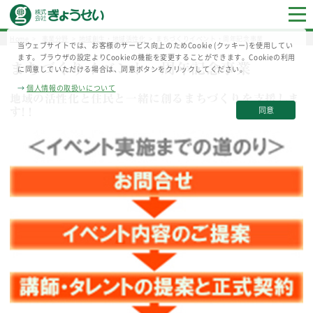
Home
事業分野
地域創生・地域活性化
まちづくりイベント・周年記念事業
当ウェブサイトでは、お客様のサービス向上のためCookie (クッキー)を使用してい
ます。ブラウザの設定よりCookieの機能を変更することができます。Cookieの利用
まちづくりイベント・周年記念事業
に同意していただける場合は、同意ボタンをクリックしてください。
→
個人情報の取扱いについて
地域の活性化と住民と一緒に創るまちづくりを支援しま
同意
す!！