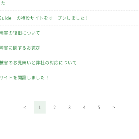
した
Guide」の特設サイトをオープンしました！
障害の復旧について
障害に関するお詫び
被害のお見舞いと弊社の対応について
サイトを開設しました！
<
1
2
3
4
5
>