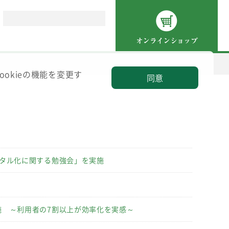
オンラインショップ
okieの機能を変更す
ディアクリップ
同意
報セキュリティ
ジタル化に関する勉強会」を実施
施 ～利用者の7割以上が効率化を実感～