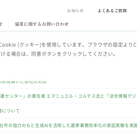
お知らせ
よくあるご質問
せ
協業に関するお問い合わせ
kie (クッキー)を使用しています。ブラウザの設定よりCo
デジタルコンテンツサービス
ぎょうせいについて
会社沿革
メ
ただける場合は、同意ボタンをクリックしてください。
業
地方公共団体情報システム
事業所・担当地域一覧
コンプライアンス
情
メディア
公式アカウント一覧
のお見舞いと弊社の対応
作支援センター」の責任者 エマニュエル・コルテス氏と「法令情報デ
書について
仙台市の協力のもと生成AIを活用した選挙事務効率化の実証実験を実