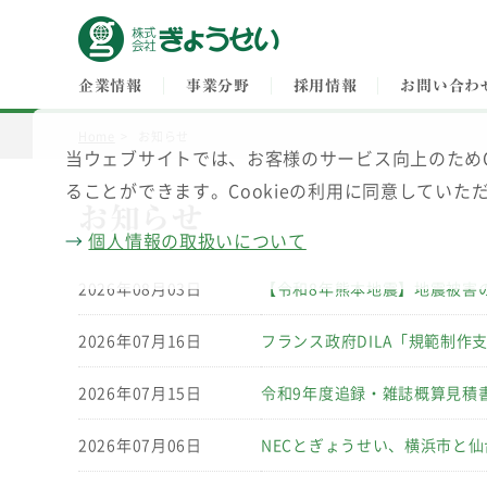
企業情報
事業分野
採用情報
お問い合わ
Home
お知らせ
当ウェブサイトでは、お客様のサービス向上のためCoo
企業情報
事業分野
ごあいさつ
総合出版
会社概要
ることができます。Cookieの利用に同意してい
組織体制
法令・例規・
企業法務サービス
グループ企
お知らせ
個人情報保護基本方針
地域創生・地域活性化
ソーシャル
→
個人情報の取扱いについて
2026年08月03日
【令和8年熊本地震】地震被害
2026年07月16日
フランス政府DILA「規範制
2026年07月15日
令和9年度追録・雑誌概算見積
2026年07月06日
NECとぎょうせい、横浜市と