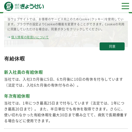
Home
採用情報
ぎょうせいのここが知りたい！
福利厚生
当ウェブサイトでは、お客様のサービス向上のためCookie (クッキー)を使用してい
ます。ブラウザの設定よりCookieの機能を変更することができます。Cookieの利用
に同意していただける場合は、同意ボタンをクリックしてください。
福利厚生
→
個人情報の取扱いについて
同意
有給休暇
新入社員の有給休暇
当社では、入社3カ月後に5日、6カ月後に10日の有休を付与しています
（法定では、入社6カ月後の有休付与のみ）。
年次有給休暇
当社では、1年につき最高25日まで付与しています（法定では、1年につ
き最高20日まで）。
また、半日単位でも有休を取得できます。さらに、
使い切れなかった有給休暇を最大30日まで積み立てて、病気で長期療養す
る場合などに使用できます。