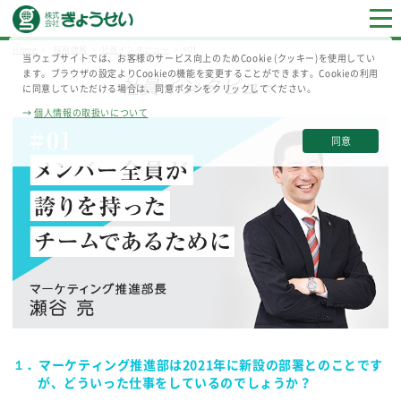
Home
採用情報
社員インタビュー
#01
当ウェブサイトでは、お客様のサービス向上のためCookie (クッキー)を使用してい
ます。ブラウザの設定よりCookieの機能を変更することができます。Cookieの利用
社員インタビュー
に同意していただける場合は、同意ボタンをクリックしてください。
→
個人情報の取扱いについて
同意
１．マーケティング推進部は2021年に新設の部署とのことです
が、
どういった仕事をしているのでしょうか？